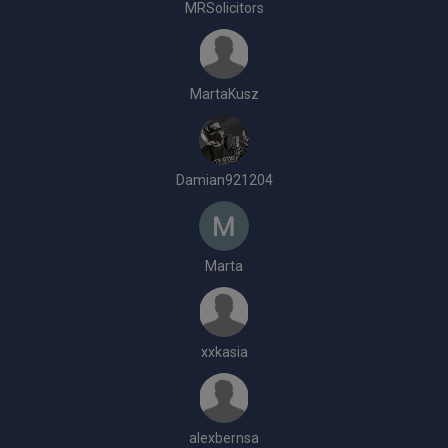
MRSolicitors
MartaKusz
Damian921204
Marta
xxkasia
alexbernsa