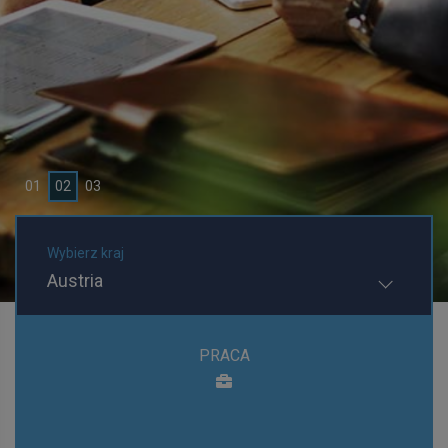
Ogłoszenia Praca
0
1
0
2
0
3
Wybierz kraj
Austria
PRACA