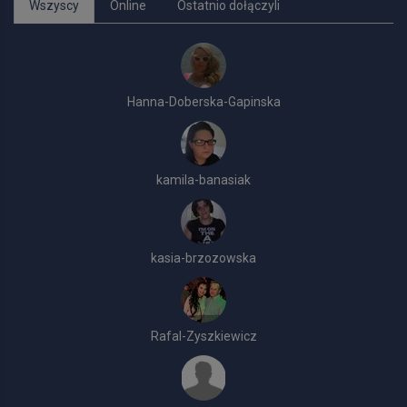
Wszyscy
Online
Ostatnio dołączyli
Hanna-Doberska-Gapinska
kamila-banasiak
kasia-brzozowska
Rafal-Zyszkiewicz