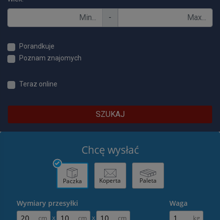
-
Porandkuje
Poznam znajomych
Teraz online
SZUKAJ
Chcę wysłać
Koperta
Paleta
Paczka
Wymiary przesyłki
Waga
x
x