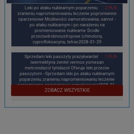
Leki po ataku nuklearnym poparzeniu
2 PLN
zranieniu napromieniowaniu leczenie popromienne
oparzeniowe Możliwości samoratowania, samol -
po ataku nuklearnym i po narażeniu na
promieniowanie nuklearne Środki
przeciwdrobnoustrojowe (chinolony,
cyprofloksacyna, tetrac2028-01-29
Sprzedam leki pasozyty prazykwantel
1 PLN
iwermektyna zentel vermox yomesan
metronidazol tynidazol Oferuje leki przeciw
pasozytom -Sprzedam leki po ataku nuklearnym
poparzeniu zranieniu napromieniowaniu leczenie
popromienne oparzeniowe samoleczenie2028-01-
ZOBACZ WSZYSTKIE
29