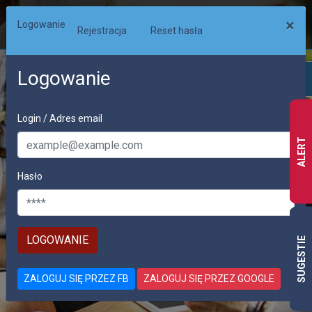
×
Logowanie
Rejestracja
Reset hasła
Logowanie
Login / Adres email
ALERT
Hasło
PRACA
SUGESTIE
OFERTY PRACY W CAŁEJ EUROPIE
ZALOGUJ SIĘ PRZEZ FB
ZALOGUJ SIĘ PRZEZ GOOGLE