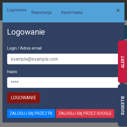
×
Logowanie
Rejestracja
Reset hasła
Logowanie
Login / Adres email
ALERT
Hasło
PRACA
SUGESTIE
OFERTY PRACY W CAŁEJ EUROPIE
ZALOGUJ SIĘ PRZEZ FB
ZALOGUJ SIĘ PRZEZ GOOGLE