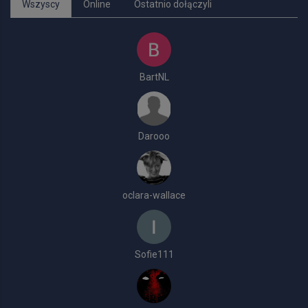
Wszyscy
Online
Ostatnio dołączyli
BartNL
Darooo
oclara-wallace
Sofie111