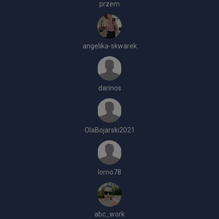
przem
angelika-skwarek
darinos
OlaBojarski2021
Iorno78
abc_work