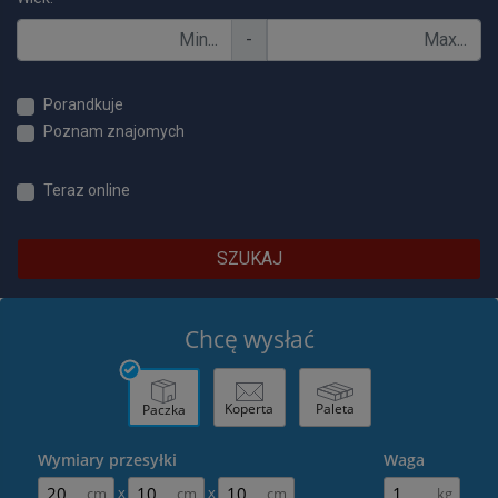
-
Porandkuje
Poznam znajomych
Teraz online
SZUKAJ
Chcę wysłać
Koperta
Paleta
Paczka
Wymiary przesyłki
Waga
x
x