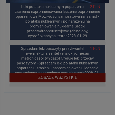
Leki po ataku nuklearnym poparzeniu
2 PLN
zranieniu napromieniowaniu leczenie popromienne
oparzeniowe Możliwości samoratowania, samol -
po ataku nuklearnym i po narażeniu na
promieniowanie nuklearne Środki
przeciwdrobnoustrojowe (chinolony,
cyprofloksacyna, tetrac2028-01-29
Sprzedam leki pasozyty prazykwantel
1 PLN
iwermektyna zentel vermox yomesan
metronidazol tynidazol Oferuje leki przeciw
pasozytom -Sprzedam leki po ataku nuklearnym
poparzeniu zranieniu napromieniowaniu leczenie
popromienne oparzeniowe samoleczenie2028-01-
ZOBACZ WSZYSTKIE
29