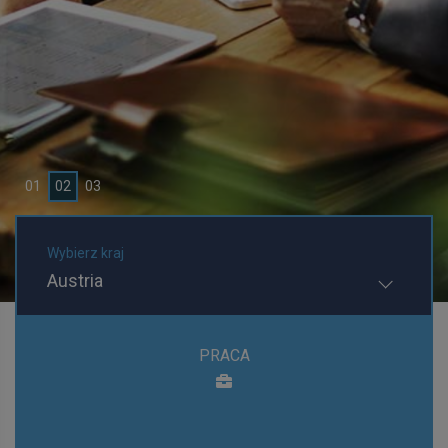
Ogłoszenia Praca
0
1
0
2
0
3
Wybierz kraj
Austria
PRACA