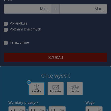
-
Porandkuje
Poznam znajomych
Teraz online
SZUKAJ
Chcę wysłać
Koperta
Paleta
Paczka
Wymiary przesyłki
Waga
x
x