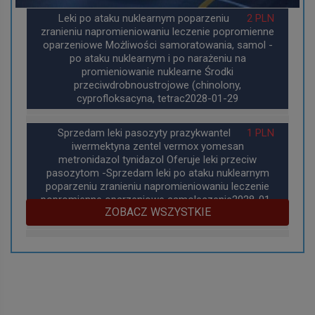
Leki po ataku nuklearnym poparzeniu
2 PLN
zranieniu napromieniowaniu leczenie popromienne
oparzeniowe Możliwości samoratowania, samol -
po ataku nuklearnym i po narażeniu na
promieniowanie nuklearne Środki
przeciwdrobnoustrojowe (chinolony,
cyprofloksacyna, tetrac2028-01-29
Sprzedam leki pasozyty prazykwantel
1 PLN
iwermektyna zentel vermox yomesan
metronidazol tynidazol Oferuje leki przeciw
pasozytom -Sprzedam leki po ataku nuklearnym
poparzeniu zranieniu napromieniowaniu leczenie
popromienne oparzeniowe samoleczenie2028-01-
ZOBACZ WSZYSTKIE
29