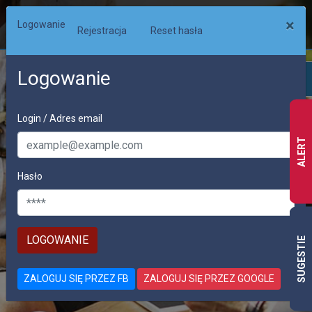
×
Logowanie
Rejestracja
Reset hasła
Logowanie
Login / Adres email
ALERT
Hasło
PRACA
SUGESTIE
OFERTY PRACY W CAŁEJ EUROPIE
ZALOGUJ SIĘ PRZEZ FB
ZALOGUJ SIĘ PRZEZ GOOGLE