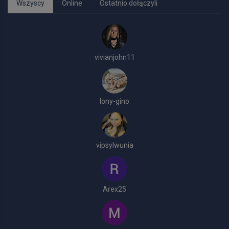
Wszyscy
Online
Ostatnio dołączyli
vivianjohn11
lony-gino
vipsylwunia
Arex25