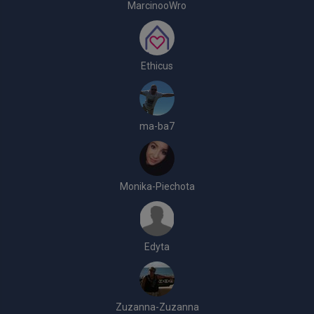
MarcinooWro
Ethicus
ma-ba7
Monika-Piechota
Edyta
Zuzanna-Zuzanna