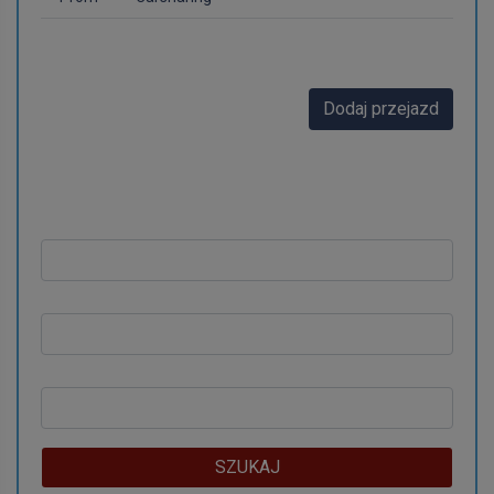
Wspólna podróż
Dodaj przejazd
Miasto wyjazdu:
Miasto docelowe:
Data wyjazdu:
SZUKAJ