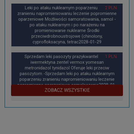
Leki po ataku nuklearnym poparzeniu
2 PLN
zranieniu napromieniowaniu leczenie popromienne
oparzeniowe Możliwości samoratowania, samol -
po ataku nuklearnym i po narażeniu na
promieniowanie nuklearne Środki
przeciwdrobnoustrojowe (chinolony,
cyprofloksacyna, tetrac2028-01-29
Sprzedam leki pasozyty prazykwantel
1 PLN
iwermektyna zentel vermox yomesan
metronidazol tynidazol Oferuje leki przeciw
pasozytom -Sprzedam leki po ataku nuklearnym
poparzeniu zranieniu napromieniowaniu leczenie
popromienne oparzeniowe samoleczenie2028-01-
ZOBACZ WSZYSTKIE
29