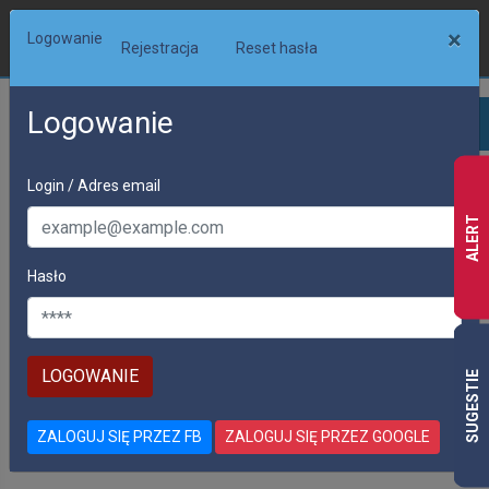
×
Logowanie
Rejestracja
Reset hasła
Logowanie
Login / Adres email
ALERT
Hasło
SUGESTIE
ZALOGUJ SIĘ PRZEZ FB
ZALOGUJ SIĘ PRZEZ GOOGLE