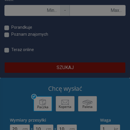
-
Porandkuje
Poznam znajomych
Teraz online
SZUKAJ
Chcę wysłać
Koperta
Paleta
Paczka
Wymiary przesyłki
Waga
x
x