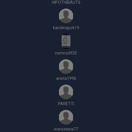
HIPOTHIBAUT6
karolinajurk19
nemrod935
aneta1996
PARETTI
warszawa77