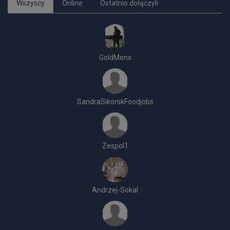
Wszyscy
Online
Ostatnio dołączyli
GoldMenx
SandraSikorskFoodjobs
Zespol1
Andrzej-Sokal