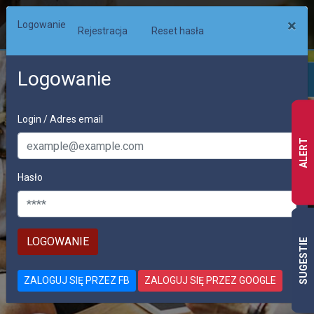
×
Logowanie
Rejestracja
Reset hasła
Logowanie
Login / Adres email
ALERT
Hasło
PRACA
SUGESTIE
OFERTY PRACY W CAŁEJ EUROPIE
ZALOGUJ SIĘ PRZEZ FB
ZALOGUJ SIĘ PRZEZ GOOGLE