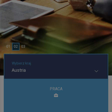
Ogłoszenia Praca
0
1
0
2
0
3
Wybierz kraj
Austria
PRACA