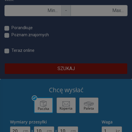
-
Porandkuje
Poznam znajomych
Teraz online
SZUKAJ
Chcę wysłać
Koperta
Paleta
Paczka
Wymiary przesyłki
Waga
x
x