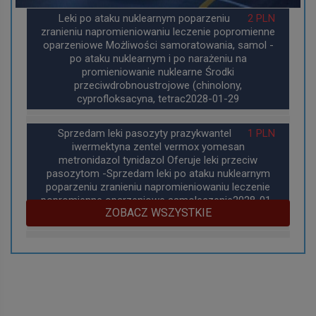
Leki po ataku nuklearnym poparzeniu
2 PLN
zranieniu napromieniowaniu leczenie popromienne
oparzeniowe Możliwości samoratowania, samol -
po ataku nuklearnym i po narażeniu na
promieniowanie nuklearne Środki
przeciwdrobnoustrojowe (chinolony,
cyprofloksacyna, tetrac2028-01-29
Sprzedam leki pasozyty prazykwantel
1 PLN
iwermektyna zentel vermox yomesan
metronidazol tynidazol Oferuje leki przeciw
pasozytom -Sprzedam leki po ataku nuklearnym
poparzeniu zranieniu napromieniowaniu leczenie
popromienne oparzeniowe samoleczenie2028-01-
ZOBACZ WSZYSTKIE
29