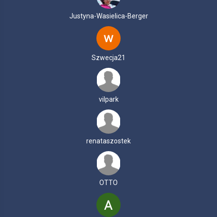
Justyna-Wasielica-Berger
Szwecja21
vilpark
renataszostek
OTTO