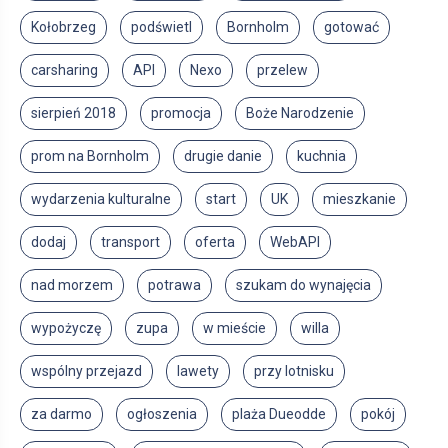
Kołobrzeg
podświetl
Bornholm
gotować
carsharing
API
Nexo
przelew
sierpień 2018
promocja
Boże Narodzenie
prom na Bornholm
drugie danie
kuchnia
wydarzenia kulturalne
start
UK
mieszkanie
dodaj
transport
oferta
WebAPI
nad morzem
potrawa
szukam do wynajęcia
wypożyczę
zupa
w mieście
willa
wspólny przejazd
lawety
przy lotnisku
za darmo
ogłoszenia
plaża Dueodde
pokój