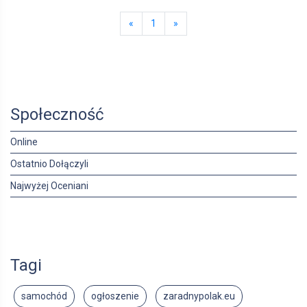
«
1
»
Społeczność
Online
Ostatnio Dołączyli
Najwyżej Oceniani
Tagi
samochód
ogłoszenie
zaradnypolak.eu