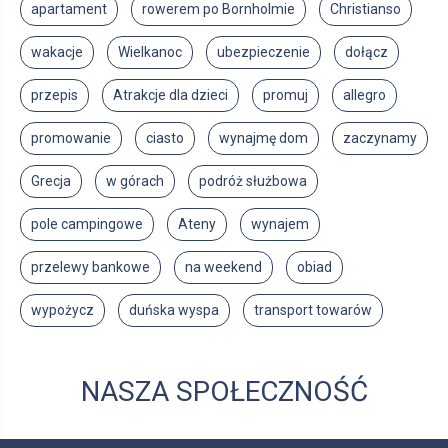
apartament
rowerem po Bornholmie
Christianso
wakacje
Wielkanoc
ubezpieczenie
dołącz
przepis
Atrakcje dla dzieci
promuj
allegro
promowanie
ciasto
wynajmę dom
zaczynamy
Grecja
w górach
podróż służbowa
pole campingowe
Ateny
wynajem
przelewy bankowe
na weekend
obiad
wypożycz
duńska wyspa
transport towarów
NASZA SPOŁECZNOŚĆ