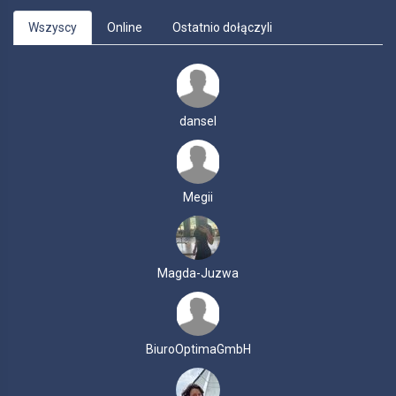
Wszyscy
Online
Ostatnio dołączyli
dansel
Megii
Magda-Juzwa
BiuroOptimaGmbH