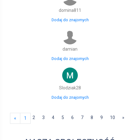
domina811
Dodaj do znajomych
damian
Dodaj do znajomych
Slodziak28
Dodaj do znajomych
2
3
4
5
6
7
8
9
10
»
«
1