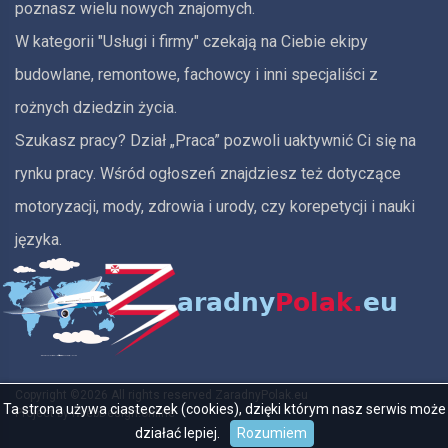
poznasz wielu nowych znajomych.
W kategorii "Usługi i firmy" czekają na Ciebie ekipy
budowlane, remontowe, fachowcy i inni specjaliści z
rożnych dziedzin życia.
Szukasz pracy? Dział „Praca” pozwoli uaktywnić Ci się na
rynku pracy. Wśród ogłoszeń znajdziesz też dotyczące
motoryzacji, mody, zdrowia i urody, czy korepetycji i nauki
języka.
Copyright ©
2026 All rights reserved ZaradnyPolak.eu
Ta strona używa ciasteczek (cookies), dzięki którym nasz serwis może
Project by
iWebDesign.online
działać lepiej.
Rozumiem