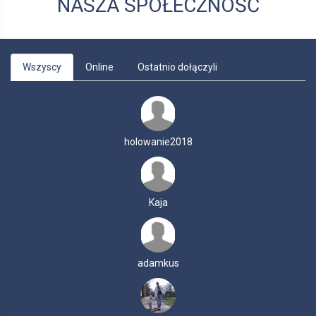
NASZA SPOŁECZNOŚĆ
Wszyscy
Online
Ostatnio dołączyli
holowanie2018
Kaja
adamkus