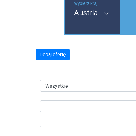
Wybierz kraj
Austria
Dodaj ofertę
Typ:
Miasto:
Data wyjazdu: