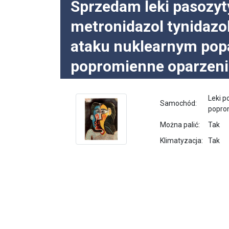
Sprzedam leki pasozy
metronidazol tynidazo
ataku nuklearnym popa
popromienne oparzeni
Leki p
Samochód:
popro
Można palić:
Tak
Klimatyzacja:
Tak