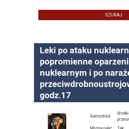
SZUKAJ
Leki po ataku nuklear
popromienne oparzeni
nuklearnym i po naraż
przeciwdrobnoustrojow
godz.17
Środki
Samochód:
przeci
Można palić:
Tak