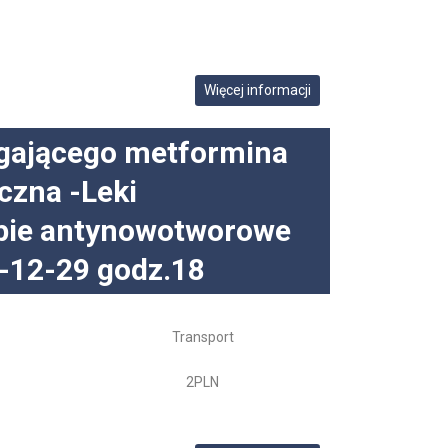
Więcej informacji
agającego metformina
czna -Leki
apie antynowotworowe
9-12-29 godz.18
Transport
2PLN