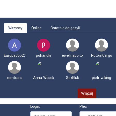
Wszyscy
Online
Ostatnio dołączyli
EuropaJob2022
polrandki
ewelinapoltorak
RutomCargo
remtrans
Anna-Wosek
SexKlub
piotr-wiking
Więcej
Login:
Płeć: