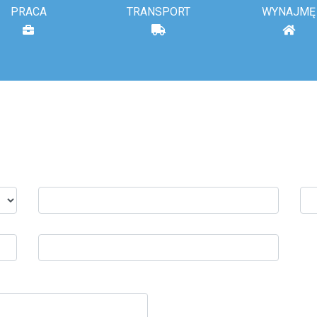
PRACA
TRANSPORT
WYNAJMĘ
Miasto wyjazdu:
Mia
Marka samochodu: