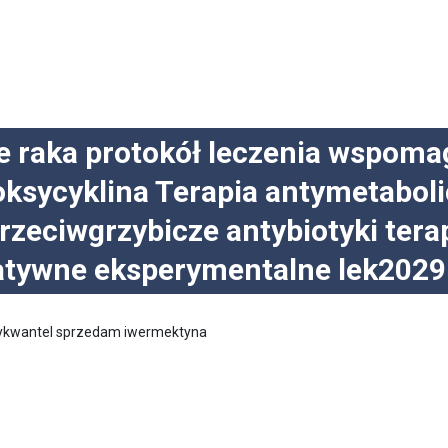
e raka protokół leczenia wspom
ksycyklina Terapia antymetaboli
rzeciwgrzybicze antybiotyki ter
natywne eksperymentalne lek202
zykwantel sprzedam iwermektyna