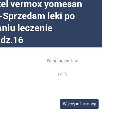
tel vermox yomesan
 -Sprzedam leki po
niu leczenie
dz.16
Wspólna podróż
1PLN
Więcej informacji