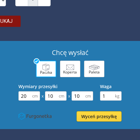
-
ZUKAJ
Chcę wysłać
Koperta
Paleta
Paczka
Wymiary przesyłki
Waga
x
x
Wyceń przesyłkę