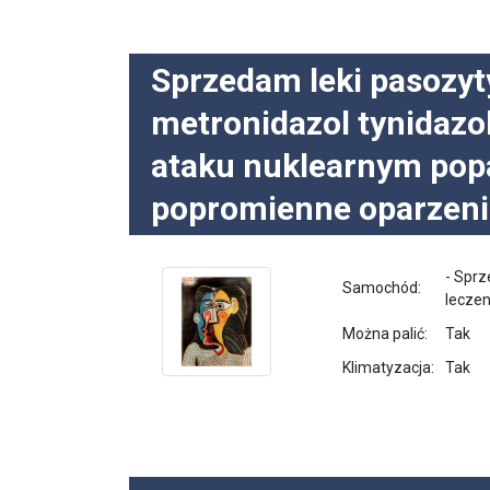
Sprzedam leki pasozy
metronidazol tynidazol
ataku nuklearnym popa
popromienne oparzen
- Sprz
Samochód:
lecze
Można palić:
Tak
Klimatyzacja:
Tak