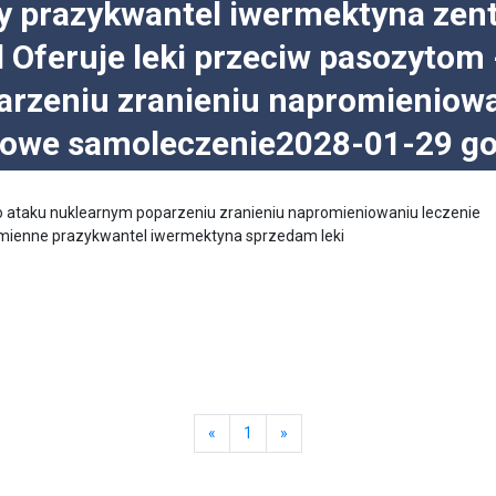
ty prazykwantel iwermektyna zen
l Oferuje leki przeciw pasozytom
rzeniu zranieniu napromieniowa
owe samoleczenie2028-01-29 go
o ataku nuklearnym poparzeniu zranieniu napromieniowaniu leczenie
mienne prazykwantel iwermektyna sprzedam leki
«
1
»