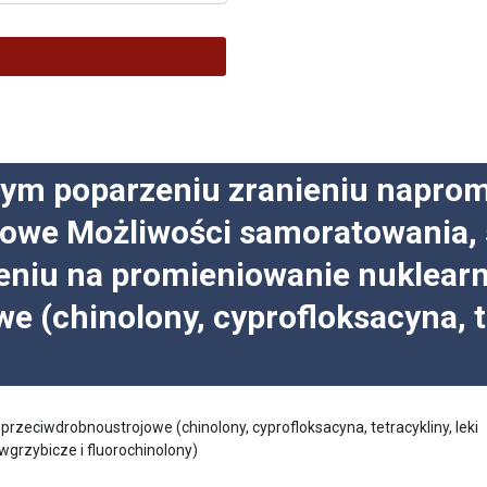
nym poparzeniu zranieniu naprom
owe Możliwości samoratowania, 
eniu na promieniowanie nuklearn
e (chinolony, cyprofloksacyna, 
 przeciwdrobnoustrojowe (chinolony, cyprofloksacyna, tetracykliny, leki
wgrzybicze i fluorochinolony)