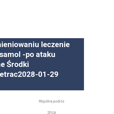
ieniowaniu leczenie
samol -po ataku
e Środki
tetrac2028-01-29
Wspólna podróż
2PLN