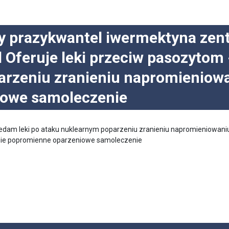
ty prazykwantel iwermektyna zen
 Oferuje leki przeciw pasozytom 
rzeniu zranieniu napromieniowa
iowe samoleczenie
edam leki po ataku nuklearnym poparzeniu zranieniu napromieniowani
nie popromienne oparzeniowe samoleczenie