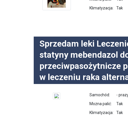
Klimatyzacja:
Tak
Sprzedam leki Leczeni
statyny mebendazol do
przeciwpasożytnicze p
w leczeniu raka alter
Samochód:
- pra
Można palić:
Tak
Klimatyzacja:
Tak