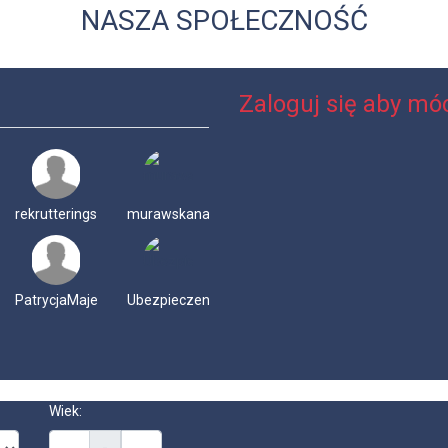
NASZA SPOŁECZNOŚĆ
Zaloguj się aby móc
rekrutteringshusetmork
murawskanatalia
PatrycjaMajewska
UbezpieczeniaZagraniczne
Wiek: