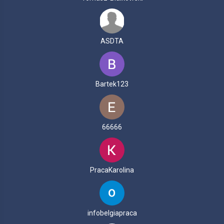
ASDTA
Bartek123
66666
PracaKarolina
infobelgiapraca