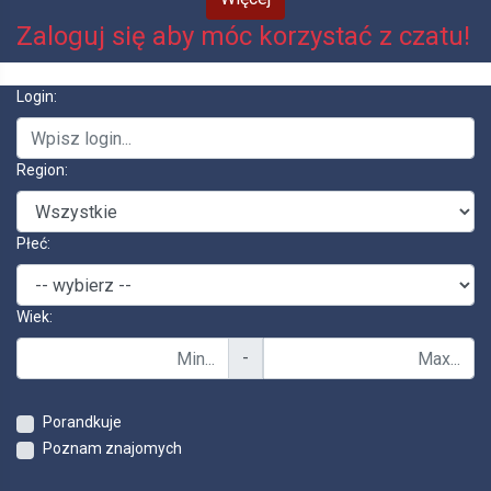
Zaloguj się aby móc korzystać z czatu!
Login:
Region:
Płeć:
Wiek:
-
Porandkuje
Poznam znajomych