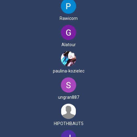
Rawicom
Alatour
paulina-kozielec
ungran887
HIPOTHIBAUT5