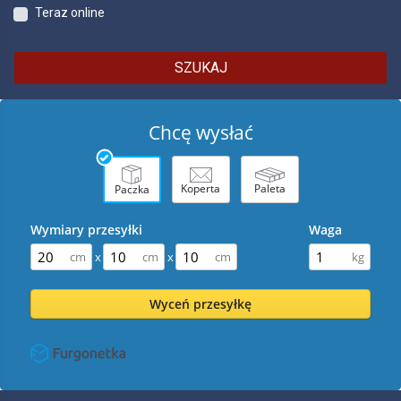
Teraz online
SZUKAJ
Chcę wysłać
Koperta
Paleta
Paczka
Wymiary przesyłki
Waga
x
x
Wyceń przesyłkę