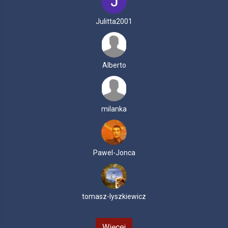
Julitta2001
Alberto
milanka
Pawel-Jonca
tomasz-lyszkiewicz
Więcej