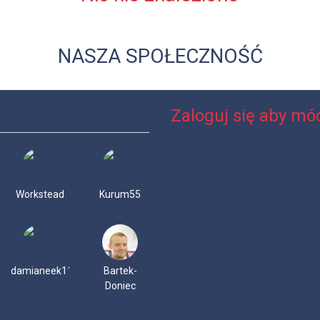
NASZA SPOŁECZNOŚĆ
Zaloguj się aby móc
Workstead
Kurum55
damianeek11
Bartek-
Doniec