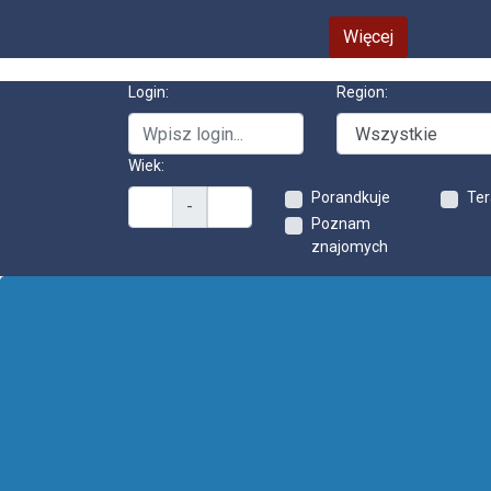
Więcej
Login:
Region:
Wiek:
Porandkuje
Ter
-
Poznam
znajomych