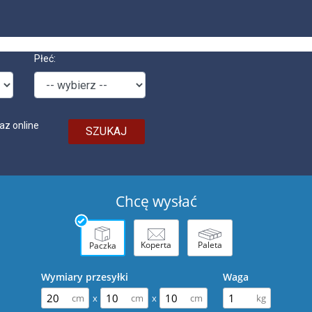
Płeć:
az online
SZUKAJ
Chcę wysłać
Koperta
Paleta
Paczka
Wymiary przesyłki
Waga
x
x