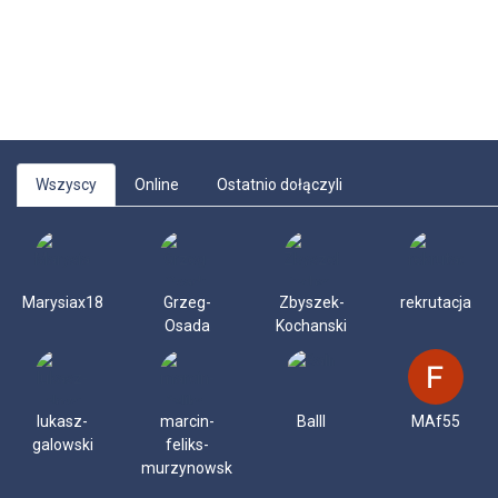
Wszyscy
Online
Ostatnio dołączyli
Marysiax18
Grzeg-
Zbyszek-
rekrutacja
Osada
Kochanski
lukasz-
marcin-
Balll
MAf55
galowski
feliks-
murzynowski