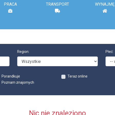
PRACA
TRANSPORT
WYNAJMĘ
Region:
Płeć:
Porandkuje
Teraz online
Poznam znajomych
Nic nie znaleziono