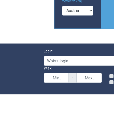
Wybierz kraj
Login:
Wiek:
-