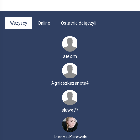
Wszyscy
Online
Ostatnio dołączyli
atexim
Agnieszkazaneta4
slawo77
Joanna-Kurowski