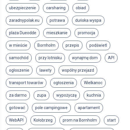
ubezpieczenie
carsharing
obiad
zaradnypolak.eu
potrawa
duńska wyspa
plaża Dueodde
mieszkanie
promocja
w mieście
Bornholm
przepis
podświetl
samochód
przy lotnisku
wynajmę dom
API
ogłoszenie
lawety
wspólny przejazd
transport towarów
ogłoszenia
Wielkanoc
za darmo
zupa
wypożyczę
kuchnia
gotować
pole campingowe
apartament
WebAPI
Kołobrzeg
prom na Bornholm
start