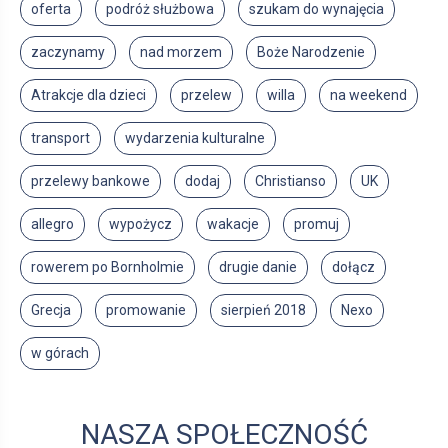
oferta
podróż służbowa
szukam do wynajęcia
zaczynamy
nad morzem
Boże Narodzenie
Atrakcje dla dzieci
przelew
willa
na weekend
transport
wydarzenia kulturalne
przelewy bankowe
dodaj
Christianso
UK
allegro
wypożycz
wakacje
promuj
rowerem po Bornholmie
drugie danie
dołącz
Grecja
promowanie
sierpień 2018
Nexo
w górach
NASZA SPOŁECZNOŚĆ